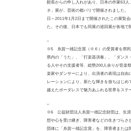
館長からの申し入れがあり、日本の作家63人
ネ」展が、芸術の都パリで開催されました。（滋
日～2011年1月2日まで開催されたこの展覧
た。その後、日本でも同展の巡回展が各地で
–
※5 糸賀一雄記念賞（※６）の受賞者を県
県内の「うた」、「打楽器演奏」、「ダンス
る人やその支援者等、総勢200人余りが音楽
楽家やダンサーにより、出演者の表現は自由
レーションにより、新たな輝きを放ちはじめ
越えたボーダレスで魅力あふれる世界をステ
–
※6 公益財団法人糸賀一雄記念財団は、生
想や心を受け継ぎ、障害者などの生きづらさ
団体に「糸賀一雄記念賞」を、障害者または