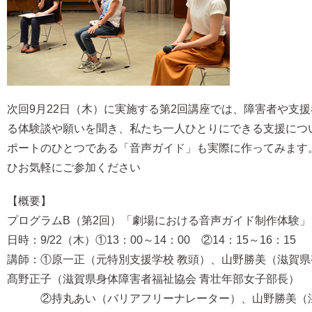
次回9月22日（木）に実施する第2回講座では、障害者や支
る体験談や願いを聞き、私たち一人ひとりにできる支援につ
ポートのひとつである「音声ガイド」も実際に作ってみます
ひお気軽にご参加ください
【概要】
プログラムB（第2回）「劇場における音声ガイド制作体験」
日時：9/22（木）①13：00～14：00 ②14：15～16：15
講師：①原一正（元特別支援学校 教頭）、山野勝美（滋賀
髙野正子（滋賀県身体障害者福祉協会 青壮年部女子部長）
②持丸あい（バリアフリーナレーター）、山野勝美（滋